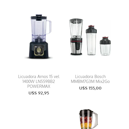
Licuadora Arnos 15 vel
Licuadora Bosch
1400W LN559BB2
MMBM7G3M Mix2Go
POWERMAX
U$S 155,00
U$S 92,95