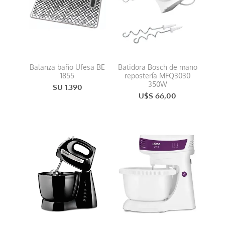
Balanza baño Ufesa BE
Batidora Bosch de mano
1855
repostería MFQ3030
350W
$U 1.390
U$S 66,00