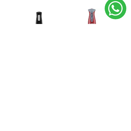
Mixer Arno con vaso
Mixer BOSCH MSM65PER
HB2B18B2
U$S 139,00
U$S 45,00