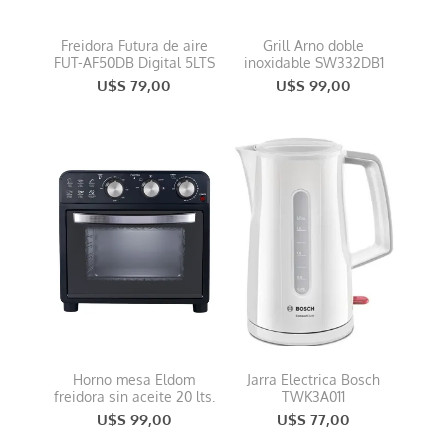
Freidora Futura de aire
Grill Arno doble
FUT-AF50DB Digital 5LTS
inoxidable SW332DB1
U$S 79,00
U$S 99,00
Horno mesa Eldom
Jarra Electrica Bosch
freidora sin aceite 20 lts.
TWK3A011
U$S 99,00
U$S 77,00