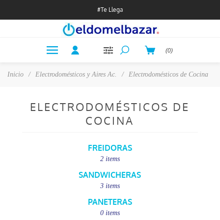
#Te Llega
(0)
Inicio
/
Electrodomésticos y Aires Ac.
/
Electrodomésticos de Cocina
ELECTRODOMÉSTICOS DE
COCINA
FREIDORAS
2 items
SANDWICHERAS
3 items
PANETERAS
0 items