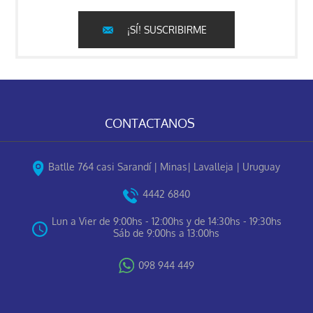
¡SÍ! SUSCRIBIRME
CONTACTANOS
Batlle 764 casi Sarandí | Minas| Lavalleja | Uruguay
4442 6840
Lun a Vier de 9:00hs - 12:00hs y de 14:30hs - 19:30hs
Sáb de 9:00hs a 13:00hs
098 944 449