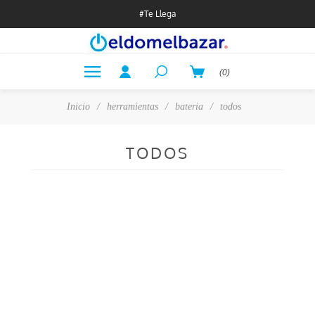
#Te Llega
(0)
Inicio
/
herramientas
/
bateria
/
todos
TODOS