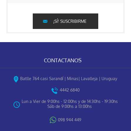
¡SÍ! SUSCRIBIRME
CONTACTANOS
Batlle 764 casi Sarandí | Minas| Lavalleja | Uruguay
4442 6840
Lun a Vier de 9:00hs - 12:00hs y de 14:30hs - 19:30hs
Sáb de 9:00hs a 13:00hs
098 944 449