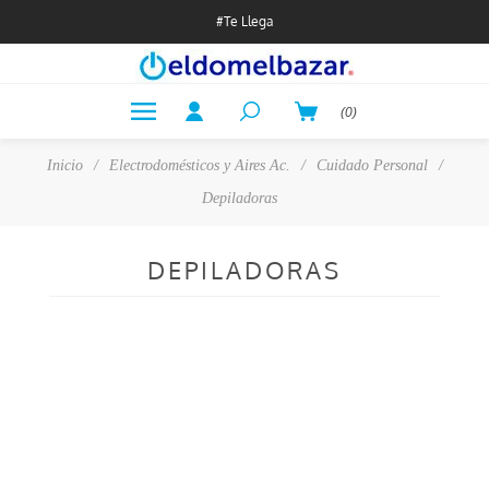
#Te Llega
(0)
Inicio
/
Electrodomésticos y Aires Ac.
/
Cuidado Personal
/
Depiladoras
DEPILADORAS