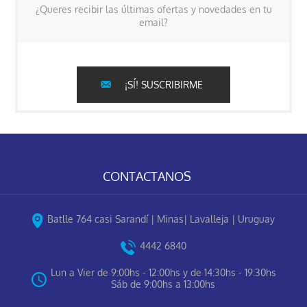
¿Queres recibir las últimas ofertas y novedades en tu
email?
¡SÍ! SUSCRIBIRME
CONTACTANOS
Batlle 764 casi Sarandí | Minas| Lavalleja | Uruguay
4442 6840
Lun a Vier de 9:00hs - 12:00hs y de 14:30hs - 19:30hs
Sáb de 9:00hs a 13:00hs