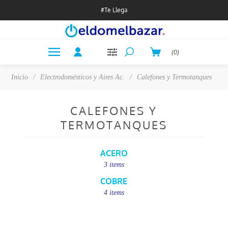
#Te Llega
(0)
Inicio
/
Electrodomésticos y Aires Ac.
/
Calefones y Termotanques
CALEFONES Y
TERMOTANQUES
ACERO
3 items
COBRE
4 items