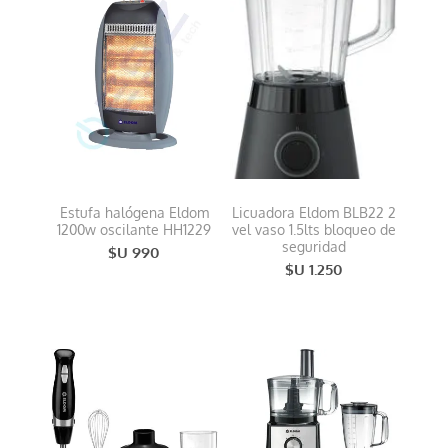
Estufa halógena Eldom
Licuadora Eldom BLB22 2
1200w oscilante HH1229
vel vaso 1.5lts bloqueo de
seguridad
$U 990
$U 1.250