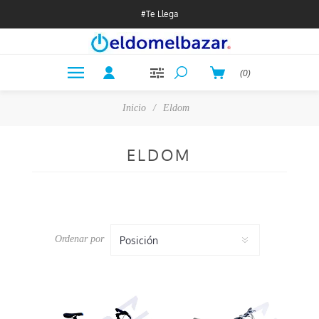
#Te Llega
(0)
Inicio
/
Eldom
ELDOM
Ordenar por