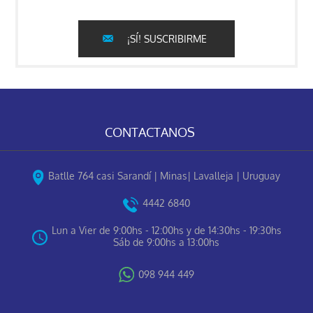
¡SÍ! SUSCRIBIRME
CONTACTANOS
Batlle 764 casi Sarandí | Minas| Lavalleja | Uruguay
4442 6840
Lun a Vier de 9:00hs - 12:00hs y de 14:30hs - 19:30hs
Sáb de 9:00hs a 13:00hs
098 944 449