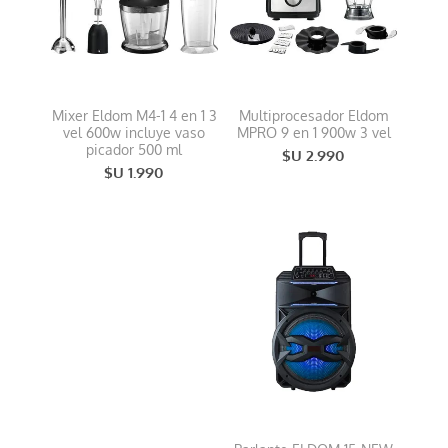
Mixer Eldom M4-1 4 en 1 3
Multiprocesador Eldom
vel 600w incluye vaso
MPRO 9 en 1 900w 3 vel
picador 500 ml
$U 2.990
$U 1.990