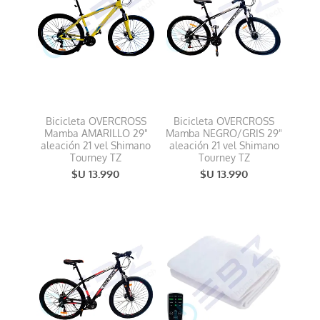
Bicicleta OVERCROSS
Bicicleta OVERCROSS
Mamba AMARILLO 29"
Mamba NEGRO/GRIS 29"
aleación 21 vel Shimano
aleación 21 vel Shimano
Tourney TZ
Tourney TZ
$U 13.990
$U 13.990