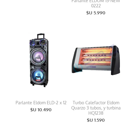
Parlante ELDOM 15-NEW
0222
$U 5.990
Parlante Eldom ELD-2 x 12
Turbo Calefactor Eldom
Quarzo 3 tubos, y turbina
$U 10.490
HQ1238
$U 1.590