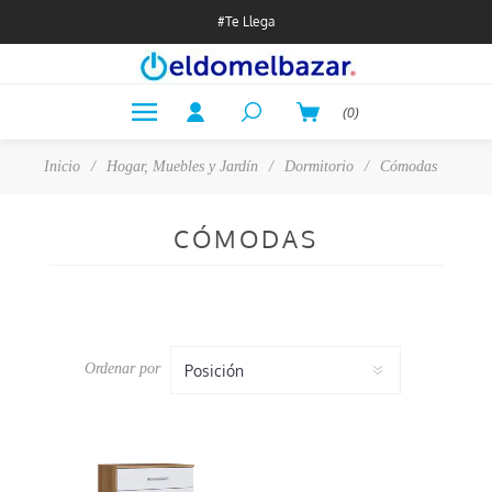
#Te Llega
(0)
Inicio
/
Hogar, Muebles y Jardín
/
Dormitorio
/
Cómodas
CÓMODAS
Ordenar por