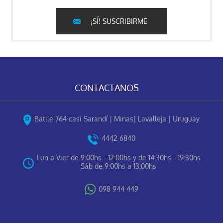
¡SÍ! SUSCRIBIRME
CONTACTANOS
Batlle 764 casi Sarandí | Minas| Lavalleja | Uruguay
4442 6840
Lun a Vier de 9:00hs - 12:00hs y de 14:30hs - 19:30hs
Sáb de 9:00hs a 13:00hs
098 944 449