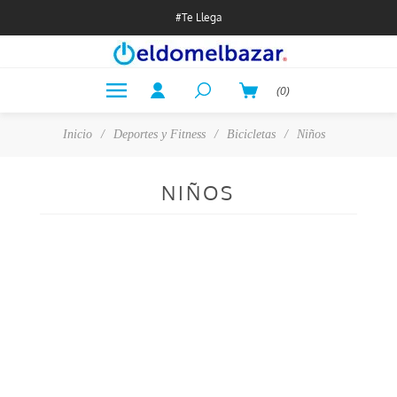
#Te Llega
(0)
Inicio
/
Deportes y Fitness
/
Bicicletas
/
Niños
NIÑOS