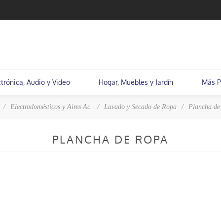
ctrónica, Audio y Video
Hogar, Muebles y Jardín
Más P
/
Electrodomésticos y Aires Ac.
/
Lavado y Secado de Ropa
/
Plancha de
PLANCHA DE ROPA