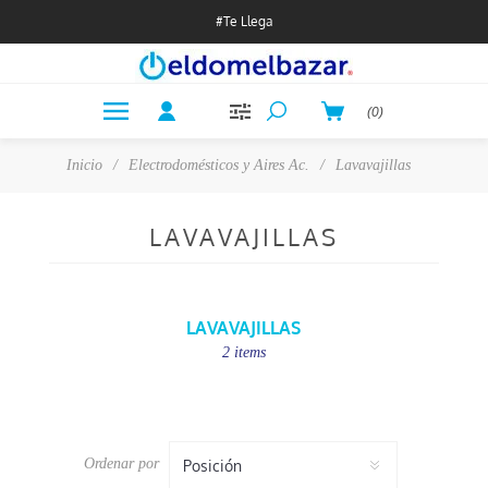
#Te Llega
(0)
Inicio
/
Electrodomésticos y Aires Ac.
/
Lavavajillas
LAVAVAJILLAS
LAVAVAJILLAS
2 items
Ordenar por