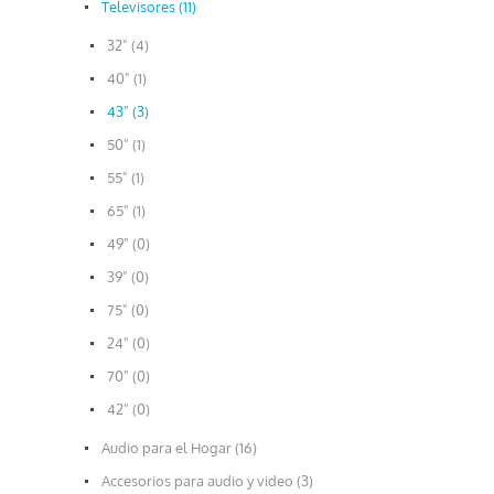
Televisores (11)
32" (4)
40" (1)
43" (3)
50" (1)
55" (1)
65" (1)
49" (0)
39" (0)
75" (0)
24" (0)
70" (0)
42" (0)
Audio para el Hogar (16)
Accesorios para audio y video (3)