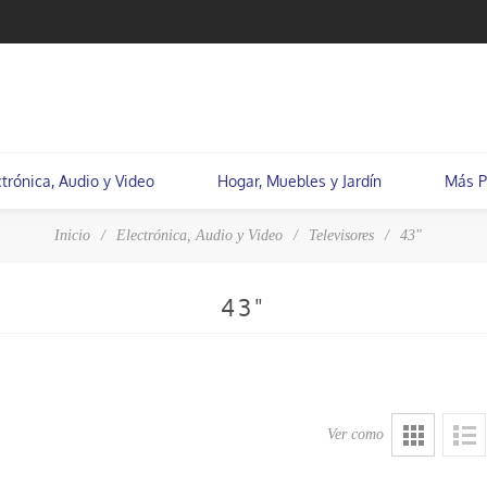
ctrónica, Audio y Video
Hogar, Muebles y Jardín
Más P
Inicio
/
Electrónica, Audio y Video
/
Televisores
/
43"
43"
Ver como