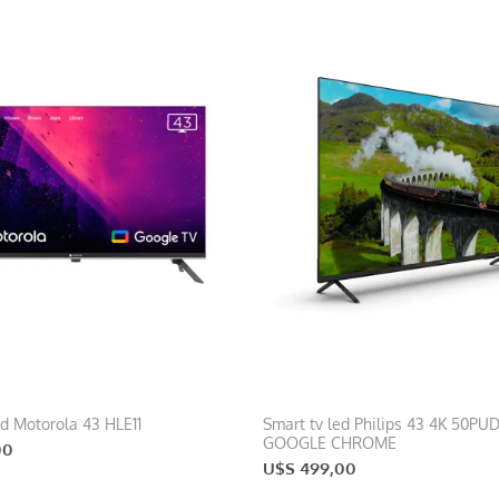
ed Motorola 43 HLE11
Smart tv led Philips 43 4K 50PU
GOOGLE CHROME
00
U$S 499,00