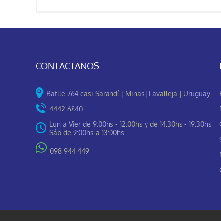
CONTACTANOS
Batlle 764 casi Sarandí | Minas| Lavalleja | Uruguay
4442 6840
Lun a Vier de 9:00hs - 12:00hs y de 14:30hs - 19:30hs
Sáb de 9:00hs a 13:00hs
098 944 449