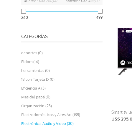
Mínimo:
U$S 260,00
Máximo:
U$S 499,00
260
499
CATEGORÍAS
deportes (0)
Eldom (14)
herramientas (0)
18 con Tarjeta D (0)
Eficiencia A (3)
Mes del papá (0)
Organización (23)
Smart tv l
Electrodomésticos y Aires Ac. (135)
U$S 295,
Electrónica, Audio y Video (30)