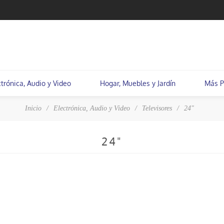
ctrónica, Audio y Video
Hogar, Muebles y Jardín
Más P
Inicio
/
Electrónica, Audio y Video
/
Televisores
/
24"
24"