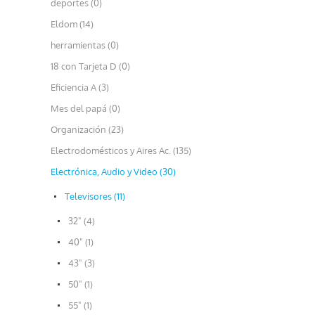
deportes (0)
Eldom (14)
herramientas (0)
18 con Tarjeta D (0)
Eficiencia A (3)
Mes del papá (0)
Organización (23)
Electrodomésticos y Aires Ac. (135)
Electrónica, Audio y Video (30)
Televisores (11)
32" (4)
40" (1)
43" (3)
50" (1)
55" (1)