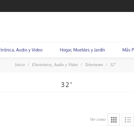
ctrónica, Audio y Video
Hogar, Muebles y Jardín
Más P
Inicio
/
Electrónica, Audio y Video
/
Televisores
/
32"
32"
Ver como