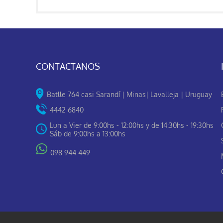
CONTACTANOS
Batlle 764 casi Sarandí | Minas| Lavalleja | Uruguay
4442 6840
Lun a Vier de 9:00hs - 12:00hs y de 14:30hs - 19:30hs
Sáb de 9:00hs a 13:00hs
098 944 449