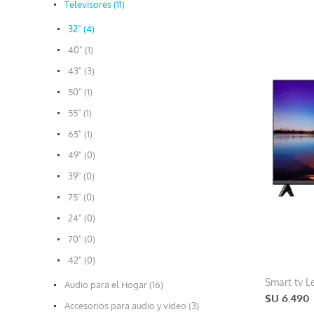
Televisores (11)
32" (4)
40" (1)
43" (3)
50" (1)
55" (1)
65" (1)
49" (0)
39" (0)
75" (0)
24" (0)
70" (0)
42" (0)
Smart tv L
Audio para el Hogar (16)
$U 6.490
Accesorios para audio y video (3)