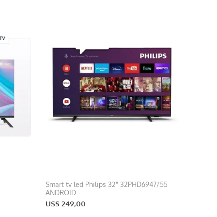
Smart tv led Philips 32" 32PHD6947/55
ANDROID
U$S 249,00