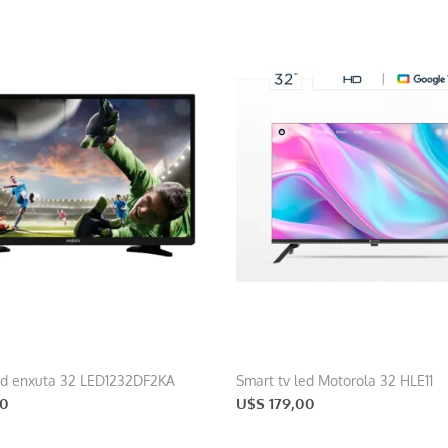
ed enxuta 32 LED1232DF2KA
Smart tv led Motorola 32 HLE11
00
U$S 179,00