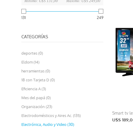
Mínimo:
U$S 131,00
Máximo:
U$S 249,00
131
249
CATEGORÍAS
deportes (0)
Eldom (14)
herramientas (0)
18 con Tarjeta D (0)
Eficiencia A (3)
Mes del papá (0)
Organización (23)
Smart tv l
Electrodomésticos y Aires Ac. (135)
U$S 189,
Electrónica, Audio y Video (30)