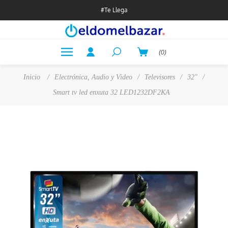
#Te Llega
(0)
Inicio
/
Electrónica, Audio y Video
/
Televisores
/
32"
/
Smart tv led enxuta 32 LED1232DF2KA