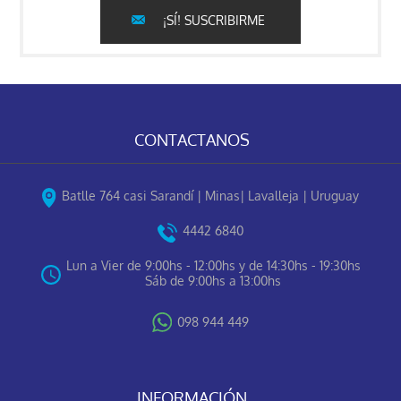
¡SÍ! SUSCRIBIRME
CONTACTANOS
Batlle 764 casi Sarandí | Minas| Lavalleja | Uruguay
4442 6840
Lun a Vier de 9:00hs - 12:00hs y de 14:30hs - 19:30hs
Sáb de 9:00hs a 13:00hs
098 944 449
INFORMACIÓN