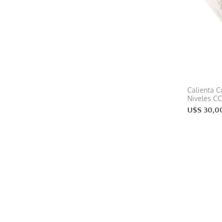
Calienta C
Niveles CC
U$S 30,0