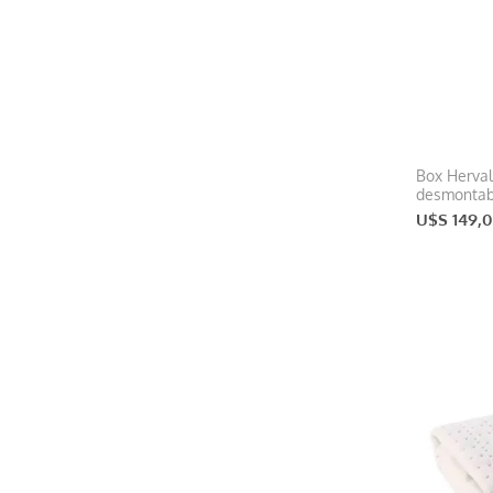
Box Herva
desmontab
U$S 149,