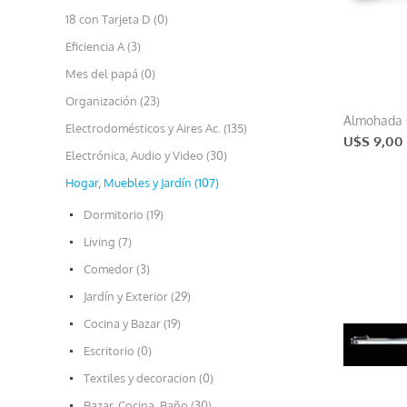
18 con Tarjeta D (0)
Eficiencia A (3)
Mes del papá (0)
Organización (23)
Almohada 
Electrodomésticos y Aires Ac. (135)
U$S 9,00
Electrónica, Audio y Video (30)
Hogar, Muebles y Jardín (107)
Dormitorio (19)
Living (7)
Comedor (3)
Jardín y Exterior (29)
Cocina y Bazar (19)
Escritorio (0)
Textiles y decoracion (0)
Bazar, Cocina, Baño (30)