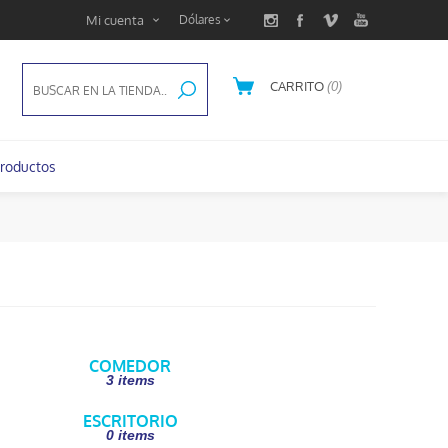
Mi cuenta
CARRITO
(0)
U$S 0,00
roductos
COMEDOR
3 items
ESCRITORIO
0 items