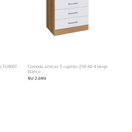
os FU4007
Comoda artecas 5 cajones 250-60-4 beige
blanco
$U 2.690