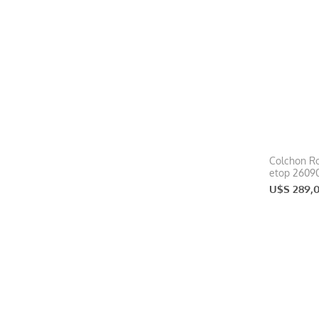
Colchon R
etop 2609
U$S 289,