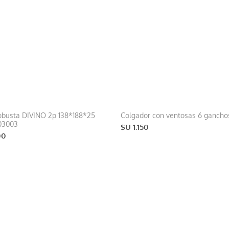
obusta DIVINO 2p 138*188*25
Colgador con ventosas 6 ganch
03003
$U 1.150
00