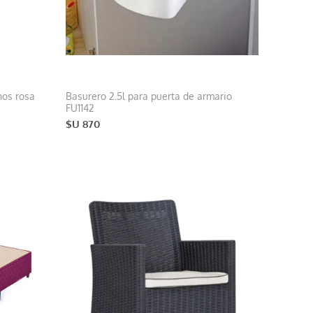
hos rosa
Basurero 2.5l para puerta de armario
FU1142
$U 870