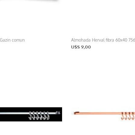
Gazin comun
Almohada Herval fibra 60x40 75
U$S 9,00