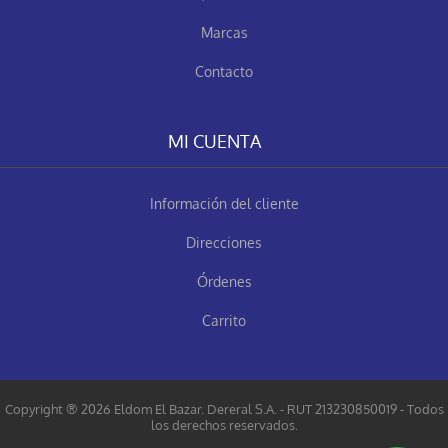
Marcas
Contacto
MI CUENTA
Información del cliente
Direcciones
Órdenes
Carrito
Copyright ® 2026 Eldom El Bazar. Dereral S.A. - RUT 213230850019 - Todos
los derechos reservados.