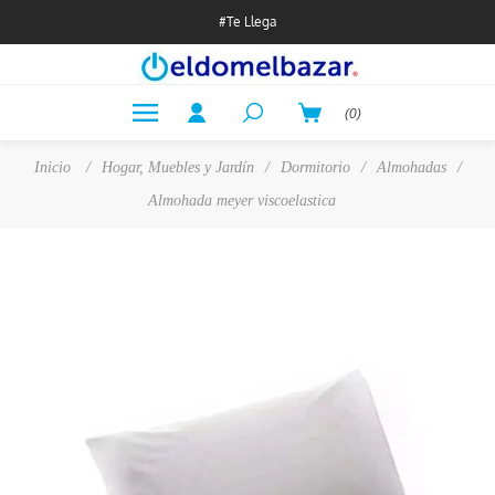
#Te Llega
(0)
Inicio
/
Hogar, Muebles y Jardín
/
Dormitorio
/
Almohadas
/
Almohada meyer viscoelastica