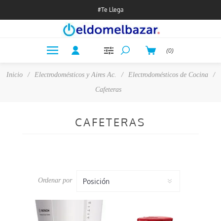
#Te Llega
(0)
Inicio
/
Electrodomésticos y Aires Ac.
/
Electrodomésticos de Cocina
/
Cafeteras
CAFETERAS
Ordenar por