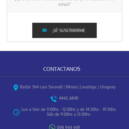
email?
¡SÍ! SUSCRIBIRME
CONTACTANOS
Batlle 764 casi Sarandí | Minas| Lavalleja | Uruguay
4442 6840
Lun a Vier de 9:00hs - 12:00hs y de 14:30hs - 19:30hs
Sáb de 9:00hs a 13:00hs
098 944 449