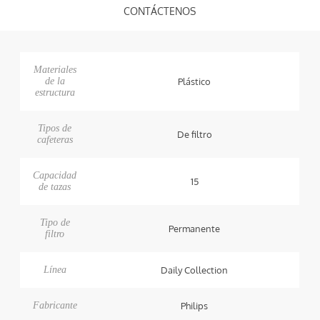
CONTÁCTENOS
Materiales
de la
Plástico
estructura
Tipos de
De filtro
cafeteras
Capacidad
15
de tazas
Tipo de
Permanente
filtro
Línea
Daily Collection
Fabricante
Philips