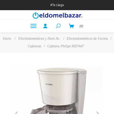
#Te Llega
(0)
Inicio
/
Electrodomésticos y Aires Ac.
/
Electrodomésticos de Cocina
/
Cafeteras
/
Cafetera Philips HD7447