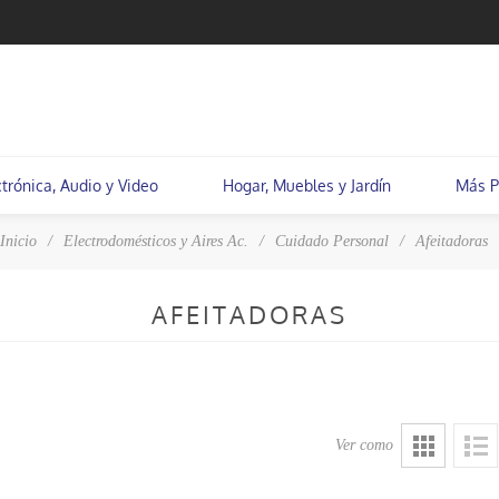
ctrónica, Audio y Video
Hogar, Muebles y Jardín
Más P
Inicio
/
Electrodomésticos y Aires Ac.
/
Cuidado Personal
/
Afeitadoras
AFEITADORAS
Ver como