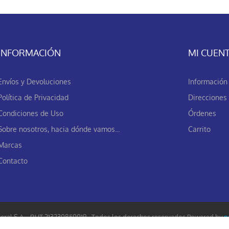
INFORMACIÓN
MI CUEN
Envíos y Devoluciones
Información 
Política de Privacidad
Direcciones
Condiciones de Uso
Órdenes
Sobre nosotros, hacia dónde vamos...
Carrito
Marcas
Contacto
eral S.A. - RUT 213230850019 - Todos los derechos reservados.
Powered by
n