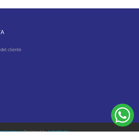
TA
del cliente
opCommerce
Designed by
AgileWorks