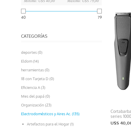
Mínimo:
U$S 40,00
Máximo:
U$S 79,00
40
79
CATEGORÍAS
deportes (0)
Eldom (14)
herramientas (0)
18 con Tarjeta D (0)
Eficiencia A (3)
Mes del papá (0)
Organización (23)
Cortabarba
Electrodomésticos y Aires Ac. (135)
series 100
U$S 40,0
Artefactos para el Hogar (1)