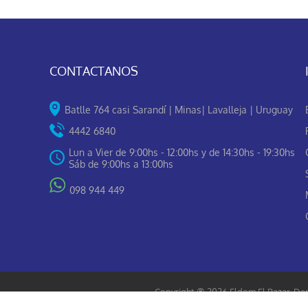
CONTACTANOS
Batlle 764 casi Sarandí | Minas| Lavalleja | Uruguay
4442 6840
Lun a Vier de 9:00hs - 12:00hs y de 14:30hs - 19:30hs
Sáb de 9:00hs a 13:00hs
098 944 449
Copyright ® 2026 Eldom El Bazar. Der