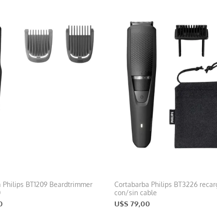
 Philips BT1209 Beardtrimmer
Cortabarba Philips BT3226 recar
0
con/sin cable
0
U$S 79,00