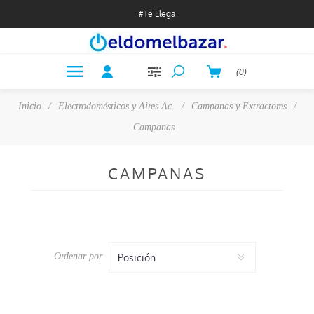
#Te Llega
(0)
Inicio
/
Electrodomésticos y Aires Ac.
/
Campanas y Extractores
/
Campanas
CAMPANAS
Ordenar por