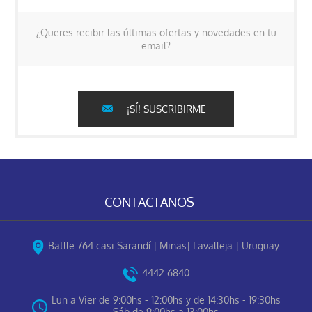
¿Queres recibir las últimas ofertas y novedades en tu
email?
¡SÍ! SUSCRIBIRME
CONTACTANOS
Batlle 764 casi Sarandí | Minas| Lavalleja | Uruguay
4442 6840
Lun a Vier de 9:00hs - 12:00hs y de 14:30hs - 19:30hs
Sáb de 9:00hs a 13:00hs