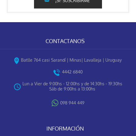
¡SÍ! SUSCRIBIRME
CONTACTANOS
Batlle 764 casi Sarandí | Minas| Lavalleja | Uruguay
4442 6840
Lun a Vier de 9:00hs - 12:00hs y de 14:30hs - 19:30hs
Sáb de 9:00hs a 13:00hs
098 944 449
INFORMACIÓN