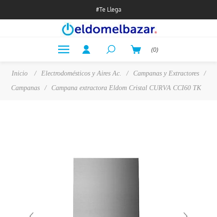
#Te Llega
(0)
Inicio
/
Electrodomésticos y Aires Ac.
/
Campanas y Extractores
/
Campanas
/
Campana extractora Eldom Cristal CURVA CCI60 TK