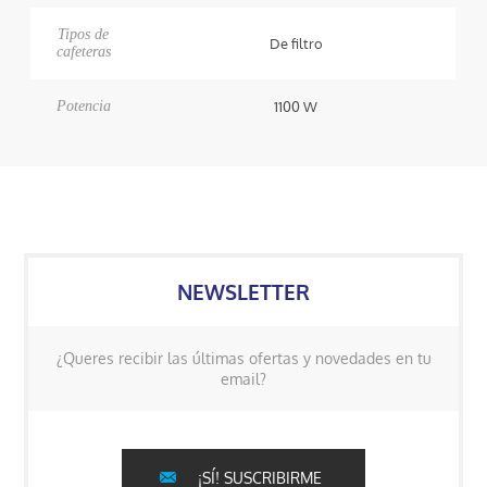
Tipos de
De filtro
cafeteras
Potencia
1100 W
NEWSLETTER
¿Queres recibir las últimas ofertas y novedades en tu
email?
¡SÍ! SUSCRIBIRME