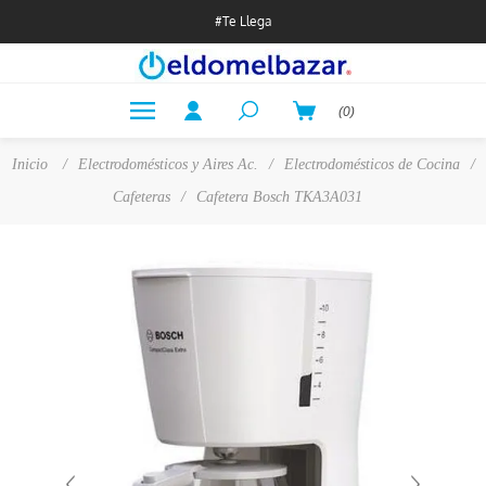
#Te Llega
(0)
Inicio
/
Electrodomésticos y Aires Ac.
/
Electrodomésticos de Cocina
/
Cafeteras
/
Cafetera Bosch TKA3A031