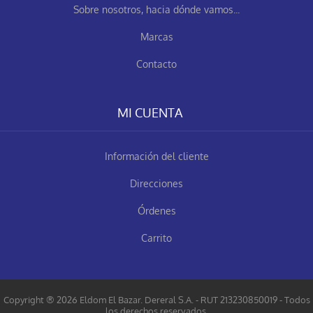
Sobre nosotros, hacia dónde vamos...
Marcas
Contacto
MI CUENTA
Información del cliente
Direcciones
Órdenes
Carrito
Copyright ® 2026 Eldom El Bazar. Dereral S.A. - RUT 213230850019 - Todos
los derechos reservados.