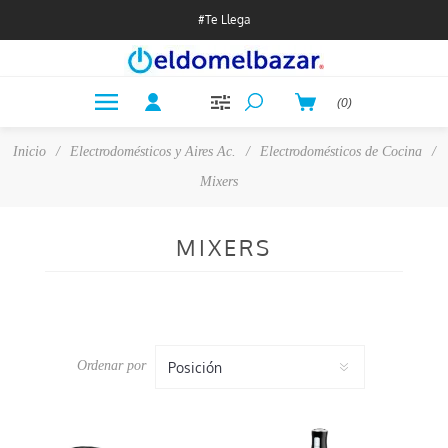
#Te Llega
(0)
Inicio
/
Electrodomésticos y Aires Ac.
/
Electrodomésticos de Cocina
/
Mixers
MIXERS
Ordenar por