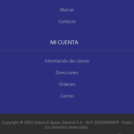
Marcas
Contacto
MI CUENTA
Información del cliente
Direcciones
Órdenes
Carrito
Copyright ® 2026 Eldom El Bazar. Dereral S.A. - RUT 213230850019 - Todos
los derechos reservados.