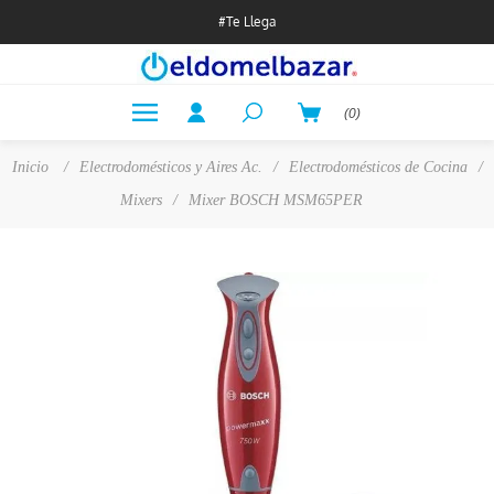
#Te Llega
(0)
Inicio
/
Electrodomésticos y Aires Ac.
/
Electrodomésticos de Cocina
/
Mixers
/
Mixer BOSCH MSM65PER