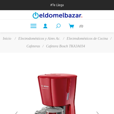
#Te Llega
(0)
Inicio
/
Electrodomésticos y Aires Ac.
/
Electrodomésticos de Cocina
/
Cafeteras
/
Cafetera Bosch TKA3A034