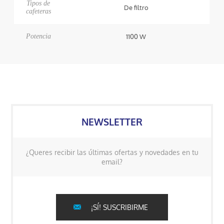
Tipos de
De filtro
cafeteras
Potencia
1100 W
NEWSLETTER
¿Queres recibir las últimas ofertas y novedades en tu
email?
¡SÍ! SUSCRIBIRME