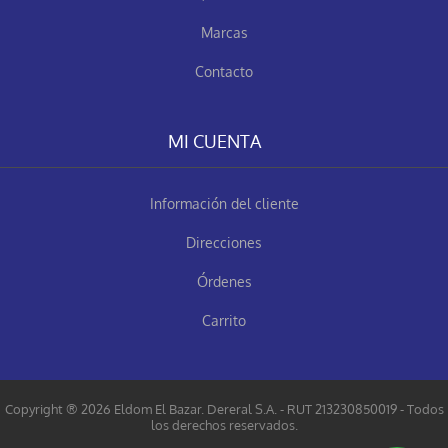
Marcas
Contacto
MI CUENTA
Información del cliente
Direcciones
Órdenes
Carrito
Copyright ® 2026 Eldom El Bazar. Dereral S.A. - RUT 213230850019 - Todos
los derechos reservados.