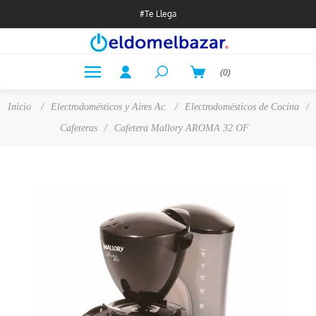
#Te Llega
(0)
Inicio
/
Electrodomésticos y Aires Ac.
/
Electrodomésticos de Cocina
/
Cafeteras
/
Cafetera Mallory AROMA 32 OF