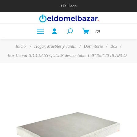
#Te Llega
(0)
Inicio
/
Hogar, Muebles y Jardín
/
Dormitorio
/
Box
/
Box Herval BIGCLASS QUEEN desmontable 158*198*28 BLANCO