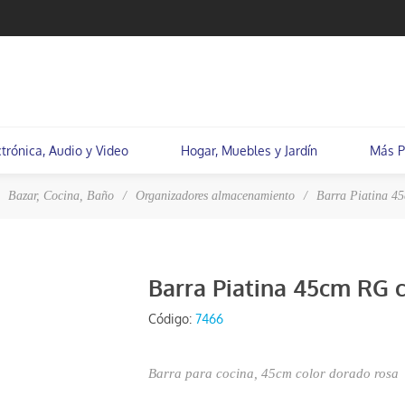
ctrónica, Audio y Video
Hogar, Muebles y Jardín
Más P
Bazar, Cocina, Baño
/
Organizadores almacenamiento
/
Barra Piatina 4
Barra Piatina 45cm RG 
Código:
7466
Barra para cocina, 45cm color dorado rosa