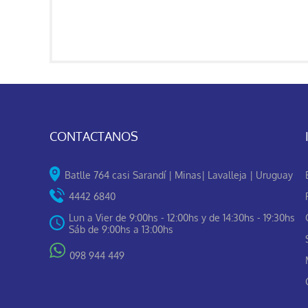
CONTACTANOS
Batlle 764 casi Sarandí | Minas| Lavalleja | Uruguay
4442 6840
Lun a Vier de 9:00hs - 12:00hs y de 14:30hs - 19:30hs
Sáb de 9:00hs a 13:00hs
098 944 449