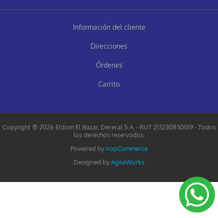
Información del cliente
Direcciones
Órdenes
Carrito
Copyright ® 2026 Eldom El Bazar. Dereral S.A. - RUT 213230850019 - Todos
los derechos reservados.
Powered by
nopCommerce
Designed by
AgileWorks