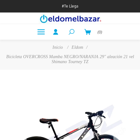
#Te Llega
(0)
Inicio
/
Eldom
/
Bicicleta OVERCROSS Mamba NEGRO/NARANJA 29" aleación 21 vel
Shimano Tourney TZ