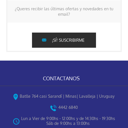
¿Queres recibir las últimas ofertas y novedades en tu
email?
¡SÍ! SUSCRIBIRME
CONTACTANOS
Batlle 764 casi Sarandí | Minas| Lavalleja | Uruguay
4442 6840
Lun a Vier de 9:00hs - 12:00hs y de 14:30hs - 19:30hs
Sáb de 9:00hs a 13:00hs