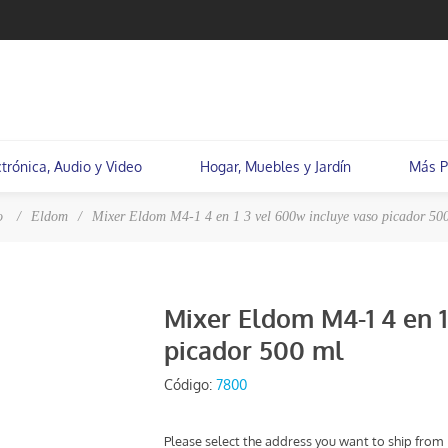
ctrónica, Audio y Video
Hogar, Muebles y Jardín
Más P
o
/
Eldom
/
Mixer Eldom M4-1 4 en 1 3 vel 600w incluye vaso picador 50
Mixer Eldom M4-1 4 en 1
picador 500 ml
Código:
7800
Please select the address you want to ship from