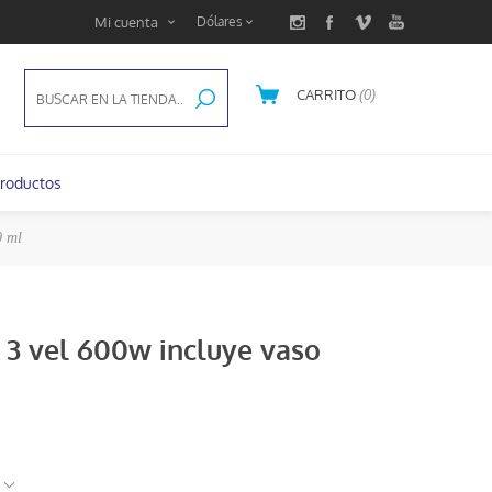
Mi cuenta
CARRITO
(0)
U$S 0,00
roductos
0 ml
 3 vel 600w incluye vaso