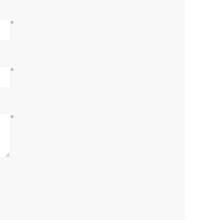
*
*
*