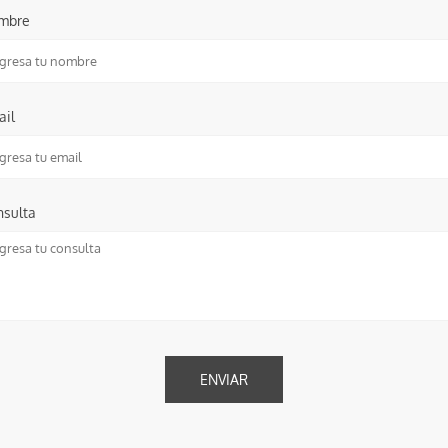
mbre
ail
nsulta