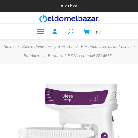
#Te Llega
(0)
Inicio
/
Electrodomésticos y Aires Ac.
/
Electrodomésticos de Cocina
/
Batidoras
/
Batidora UFESA con bowl BV 4655