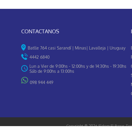
CONTACTANOS
Batlle 764 casi Sarandí | Minas| Lavalleja | Uruguay
4442 6840
Lun a Vier de 9:00hs - 12:00hs y de 14:30hs - 19:30hs
Sáb de 9:00hs a 13:00hs
098 944 449
Copyright ® 2026 Eldom El Bazar. Der