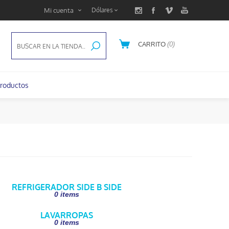
Mi cuenta
CARRITO
(0)
U$S 0,00
roductos
REFRIGERADOR SIDE B SIDE
0 items
LAVARROPAS
0 items