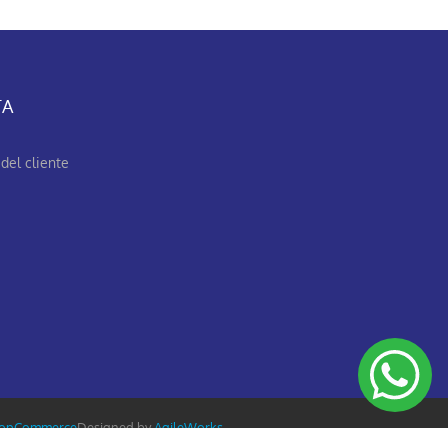
TA
del cliente
opCommerce
Designed by
AgileWorks