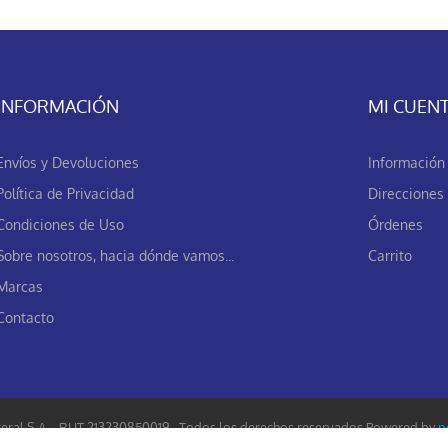
INFORMACIÓN
MI CUEN
Envíos y Devoluciones
Información 
Política de Privacidad
Direcciones
Condiciones de Uso
Órdenes
Sobre nosotros, hacia dónde vamos...
Carrito
Marcas
Contacto
eral S.A. - RUT 213230850019 - Todos los derechos reservados.
Powered by
n