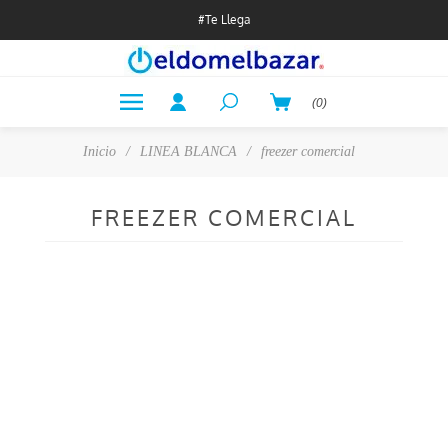
#Te Llega
(0)
Inicio
/
LINEA BLANCA
/
freezer comercial
FREEZER COMERCIAL