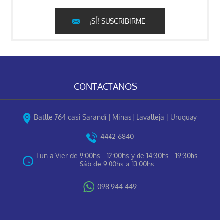
¡SÍ! SUSCRIBIRME
CONTACTANOS
Batlle 764 casi Sarandí | Minas| Lavalleja | Uruguay
4442 6840
Lun a Vier de 9:00hs - 12:00hs y de 14:30hs - 19:30hs
Sáb de 9:00hs a 13:00hs
098 944 449