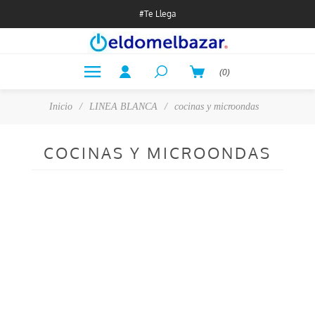
#Te Llega
(0)
Inicio
/
LINEA BLANCA
/
cocinas y microondas
COCINAS Y MICROONDAS