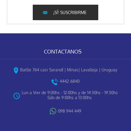
¡SÍ! SUSCRIBIRME
CONTACTANOS
Batlle 764 casi Sarandí | Minas| Lavalleja | Uruguay
4442 6840
Lun a Vier de 9:00hs - 12:00hs y de 14:30hs - 19:30hs
Sáb de 9:00hs a 13:00hs
098 944 449