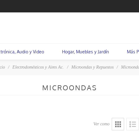
ctrónica, Audio y Video
Hogar, Muebles y Jardín
Más P
cio
/
Electrodomésticos y Aires Ac.
/
Microondas y Repuestos
/
Microond
MICROONDAS
Ver como