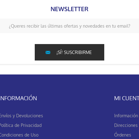
NEWSLETTER
¿Queres recibir las últimas ofertas y novedades en tu email?
¡SÍ! SUSCRIBIRME
INFORMACIÓN
MI CUEN
Envíos y Devoluciones
Información 
Política de Privacidad
Direcciones
Condiciones de Uso
Órdenes