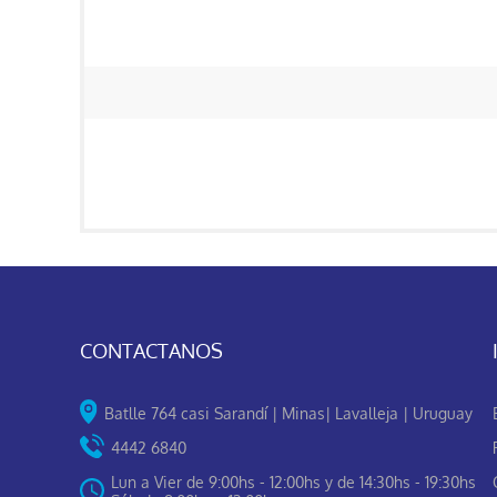
CONTACTANOS
Batlle 764 casi Sarandí | Minas| Lavalleja | Uruguay
4442 6840
Lun a Vier de 9:00hs - 12:00hs y de 14:30hs - 19:30hs