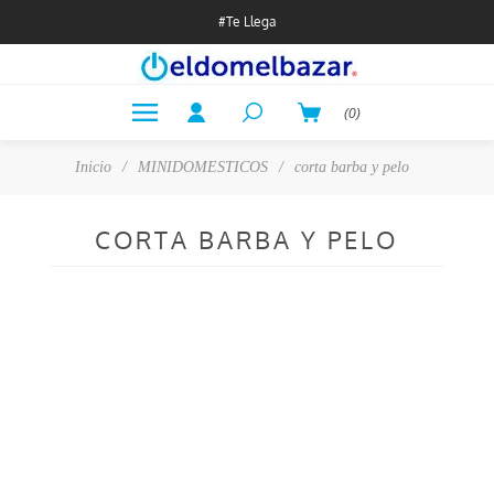
#Te Llega
(0)
Inicio
/
MINIDOMESTICOS
/
corta barba y pelo
CORTA BARBA Y PELO