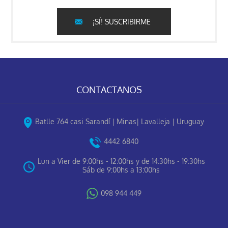
¡SÍ! SUSCRIBIRME
CONTACTANOS
Batlle 764 casi Sarandí | Minas| Lavalleja | Uruguay
4442 6840
Lun a Vier de 9:00hs - 12:00hs y de 14:30hs - 19:30hs
Sáb de 9:00hs a 13:00hs
098 944 449