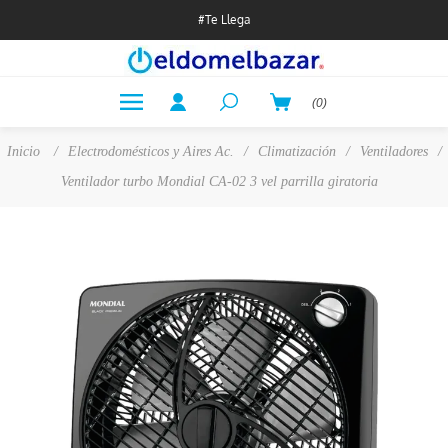
#Te Llega
(0)
Inicio
/
Electrodomésticos y Aires Ac.
/
Climatización
/
Ventiladores
/
Ventilador turbo Mondial CA-02 3 vel parrilla giratoria