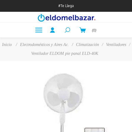
#Te Llega
(0)
Inicio
/
Electrodomésticos y Aires Ac.
/
Climatización
/
Ventiladores
/
Ventilador ELDOM pie panal ELD-40K