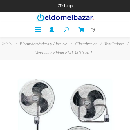
#Te Llega
(0)
Inicio
/
Electrodomésticos y Aires Ac.
/
Climatización
/
Ventiladores
/
Ventilador Eldom ELD-45N 3 en 1