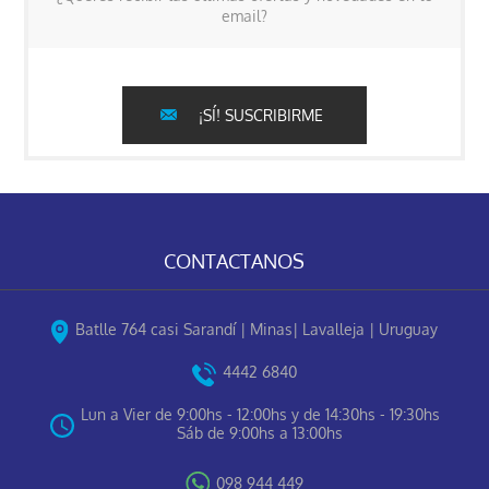
email?
¡SÍ! SUSCRIBIRME
CONTACTANOS
Batlle 764 casi Sarandí | Minas| Lavalleja | Uruguay
4442 6840
Lun a Vier de 9:00hs - 12:00hs y de 14:30hs - 19:30hs
Sáb de 9:00hs a 13:00hs
098 944 449