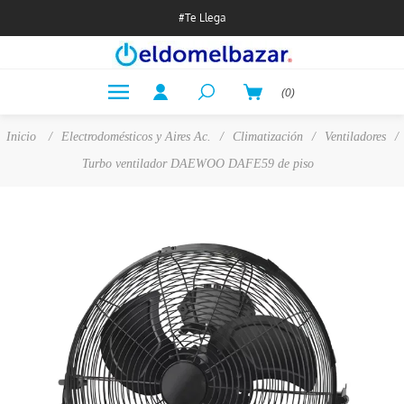
#Te Llega
(0)
Inicio
/
Electrodomésticos y Aires Ac.
/
Climatización
/
Ventiladores
/
Turbo ventilador DAEWOO DAFE59 de piso