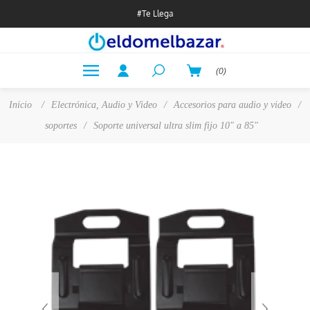
#Te Llega
(0)
Inicio
/
Electrónica, Audio y Video
/
Accesorios para audio y video
/
soportes
/
Soporte universal ultra slim fijo 10" a 85"