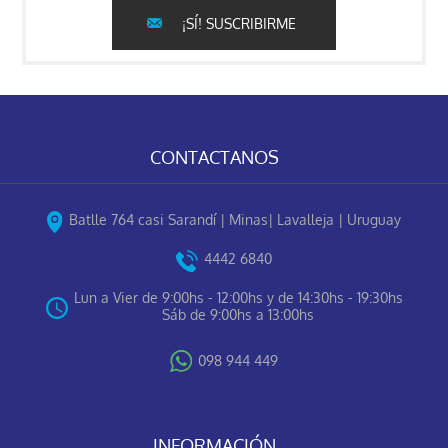
¡SÍ! SUSCRIBIRME
CONTACTANOS
Batlle 764 casi Sarandí | Minas| Lavalleja | Uruguay
4442 6840
Lun a Vier de 9:00hs - 12:00hs y de 14:30hs - 19:30hs
Sáb de 9:00hs a 13:00hs
098 944 449
INFORMACIÓN