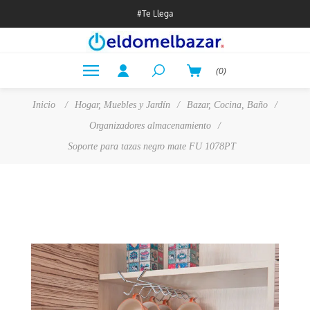
#Te Llega
(0)
Inicio
/
Hogar, Muebles y Jardín
/
Bazar, Cocina, Baño
/
Organizadores almacenamiento
/
Soporte para tazas negro mate FU 1078PT