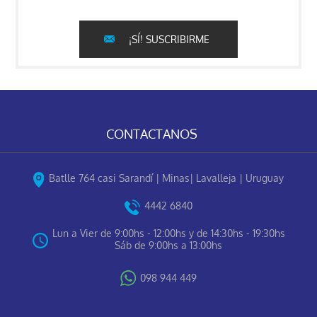
¡SÍ! SUSCRIBIRME
CONTACTANOS
Batlle 764 casi Sarandí | Minas| Lavalleja | Uruguay
4442 6840
Lun a Vier de 9:00hs - 12:00hs y de 14:30hs - 19:30hs
Sáb de 9:00hs a 13:00hs
098 944 449