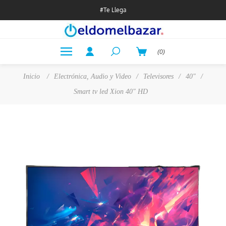
#Te Llega
(0)
Inicio
/
Electrónica, Audio y Video
/
Televisores
/
40"
/
Smart tv led Xion 40" HD