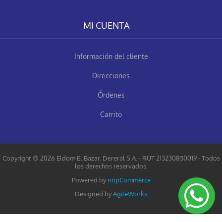
MI CUENTA
Información del cliente
Direcciones
Órdenes
Carrito
Copyright ® 2026 Eldom El Bazar. Dereral S.A. - RUT 213230850019 - Todos
los derechos reservados.
Powered by
nopCommerce
Designed by
AgileWorks