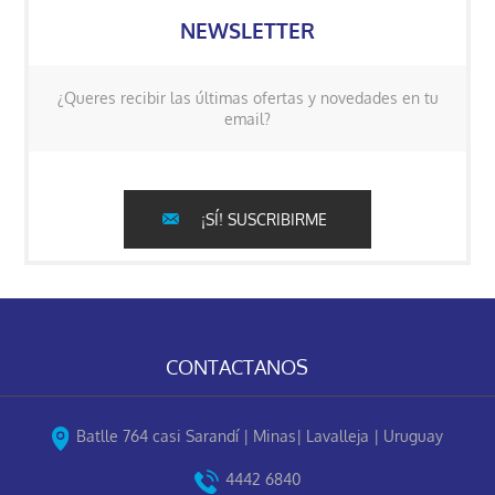
NEWSLETTER
¿Queres recibir las últimas ofertas y novedades en tu
email?
¡SÍ! SUSCRIBIRME
CONTACTANOS
Batlle 764 casi Sarandí | Minas| Lavalleja | Uruguay
4442 6840