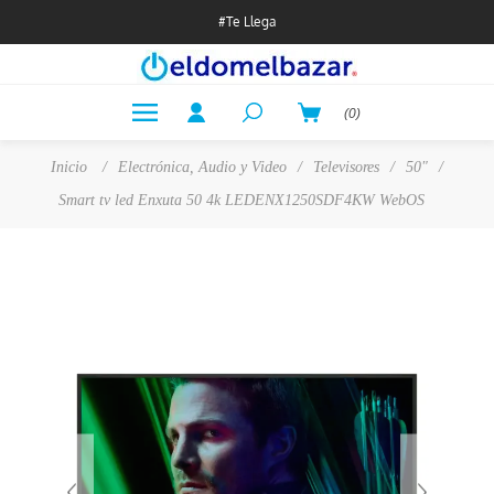
#Te Llega
(0)
Inicio
/
Electrónica, Audio y Video
/
Televisores
/
50"
/
Smart tv led Enxuta 50 4k LEDENX1250SDF4KW WebOS