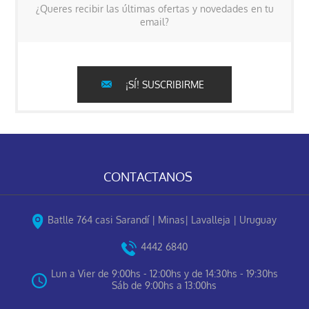
¿Queres recibir las últimas ofertas y novedades en tu
email?
¡SÍ! SUSCRIBIRME
CONTACTANOS
Batlle 764 casi Sarandí | Minas| Lavalleja | Uruguay
4442 6840
Lun a Vier de 9:00hs - 12:00hs y de 14:30hs - 19:30hs
Sáb de 9:00hs a 13:00hs