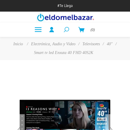
#Te Llega
(0)
Inicio
/
Electrónica, Audio y Video
/
Televisores
/
40"
/
Smart tv led Enxuta 40 FHD 40S2K