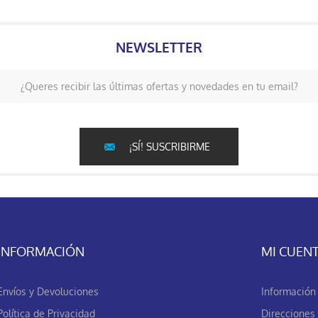
NEWSLETTER
¿Queres recibir las últimas ofertas y novedades en tu email?
¡SÍ! SUSCRIBIRME
INFORMACIÓN
MI CUEN
Envíos y Devoluciones
Información 
Política de Privacidad
Direcciones