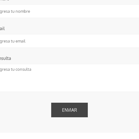
ail
nsulta