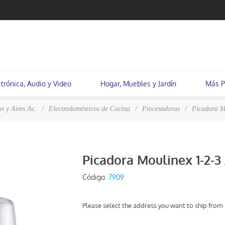
ctrónica, Audio y Video
Hogar, Muebles y Jardín
Más P
s y Aires Ac.
/
Electrodomésticos de Cocina
/
Procesadoras
/
Picadora M
Picadora Moulinex 1-2-3
Código:
7909
Please select the address you want to ship from