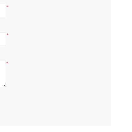
*
*
*