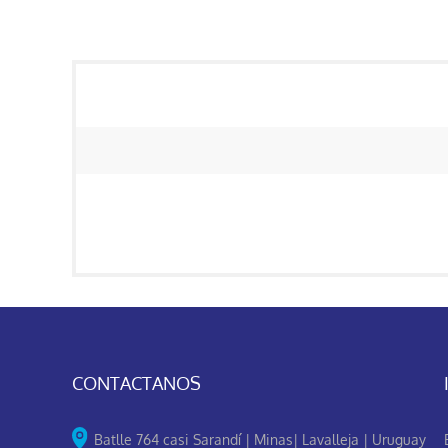
CONTACTANOS
Batlle 764 casi Sarandí | Minas| Lavalleja | Uruguay