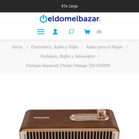
#Te Llega
(0)
Inicio
/
Electrónica, Audio y Video
/
Audio para el Hogar
/
Parlantes, Bafles y Subwoofers
/
Parlante bluetooth Philips Vintage TAVS500/00