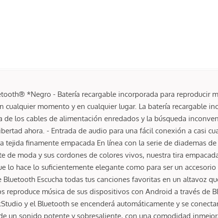
tooth® *Negro - Batería recargable incorporada para reproducir mú
 cualquier momento y en cualquier lugar. La batería recargable inc
ia de los cables de alimentación enredados y la búsqueda inconven
bertad ahora. - Entrada de audio para una fácil conexión a casi cua
tira tejida finamente empacada En línea con la serie de diademas de 
orte de moda y sus cordones de colores vivos, nuestra tira empaca
que lo hace lo suficientemente elegante como para ser un accesori
 Bluetooth Escucha todas tus canciones favoritas en un altavoz qu
ps reproduce música de sus dispositivos con Android a través de 
ockStudio y el Bluetooth se encenderá automáticamente y se conecta
 de un sonido potente y sobresaliente, con una comodidad inmejo