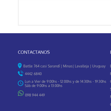
CONTACTANOS
Batlle 764 casi Sarandí | Minas| Lavalleja | Uruguay
4442 6840
Lun a Vier de 9:00hs - 12:00hs y de 14:30hs - 19:30hs
Sáb de 9:00hs a 13:00hs
098 944 449