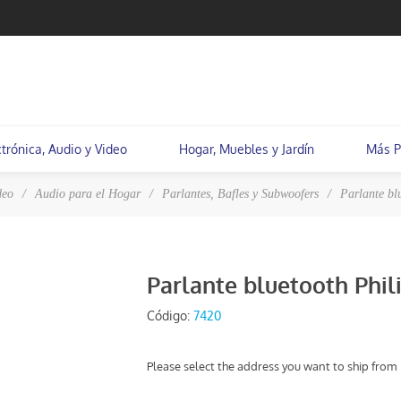
ctrónica, Audio y Video
Hogar, Muebles y Jardín
Más P
deo
/
Audio para el Hogar
/
Parlantes, Bafles y Subwoofers
/
Parlante bl
Parlante bluetooth Phi
Código:
7420
Please select the address you want to ship from