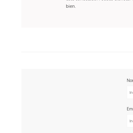
bien.
No
Em