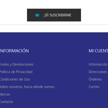
¡SÍ! SUSCRIBIRME
INFORMACIÓN
MI CUEN
Envíos y Devoluciones
Información 
Política de Privacidad
Direcciones
Condiciones de Uso
Órdenes
Sobre nosotros, hacia dónde vamos...
Carrito
Marcas
Contacto