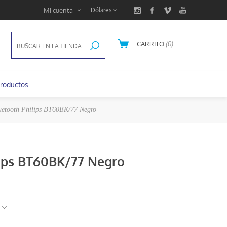
Mi cuenta
CARRITO
(0)
U$S 0,00
roductos
uetooth Philips BT60BK/77 Negro
lips BT60BK/77 Negro