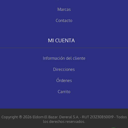
Marcas
Contacto
MI CUENTA
Información del cliente
Direcciones
Órdenes
Carrito
Copyright ® 2026 Eldom El Bazar. Dereral S.A. - RUT 213230850019 - Todos
los derechos reservados.