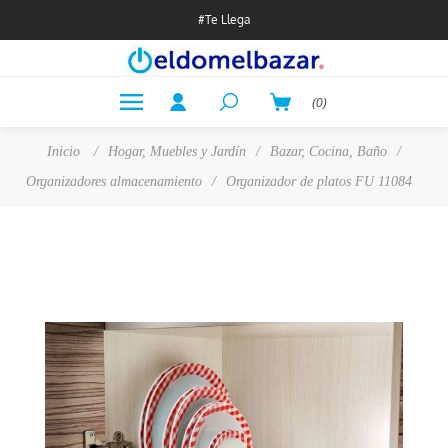
#Te Llega
(0)
Inicio
/
Hogar, Muebles y Jardín
/
Bazar, Cocina, Baño
/
Organizadores almacenamiento
/
Organizador de platos FU 11084