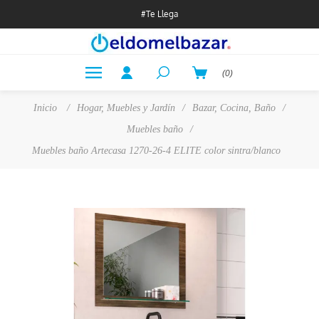
#Te Llega
(0)
Inicio
/
Hogar, Muebles y Jardín
/
Bazar, Cocina, Baño
/
Muebles baño
/
Muebles baño Artecasa 1270-26-4 ELITE color sintra/blanco