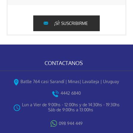
¡SÍ! SUSCRIBIRME
CONTACTANOS
Batlle 764 casi Sarandí | Minas| Lavalleja | Uruguay
4442 6840
Lun a Vier de 9:00hs - 12:00hs y de 14:30hs - 19:30hs
Sáb de 9:00hs a 13:00hs
098 944 449